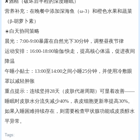
✘酒精（破坏后半程的深度睡眠）
‌营养补充‌：在晚餐中添加深海鱼（ω-3）和橙色水果和蔬菜
（β-胡萝卜素）
☀️‌白天协同策略‌‌
‌晨光‌：7:00-9:00暴露在自然光下30分钟，调整昼夜节律
‌运动安排‌：16:00-18:00瑜伽/快走，提高核心体温，促进夜间
降温
‌午睡小贴士‌：13:00至14:00之间小睡25分钟，并使用冷敷眼
罩以减轻肿胀
‌重点提示‌：连续坚持28天（皮肤代谢周期）可显着改善——
睡眠时皮肤水分流失减少40%，表皮细胞更新率提高30%。
如果入睡困难持续存在，则需要检查甲状腺功能或皮质醇水
平异常。
Tags: