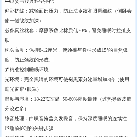
🛏️‌睡姿与寝具科学搭配‌‌
‌仰卧抗皱‌：减轻面部压力，防止法令纹和眼周细纹（侧卧会
使一侧皱纹加深）
‌必备真丝枕套‌：摩擦系数比棉质低70%，避免睡眠时拉扯皮
肤
‌枕头高度‌：保持8-12厘米，使颈椎与脊柱形成15°的自然弧
度，防止颈纹的形成。
🌌‌精准控制睡眠环境‌‌
‌光环境‌：完全黑暗的环境可使褪黑素分泌量增加3倍（使用
遮光窗帘+眼罩）
‌温度与湿度‌：18-22℃室温+50-60%湿度最佳（过热导致皮脂
分泌过多）
‌静音处理‌：白噪音掩盖突发噪音，保持深度睡眠的连续性
💆‌睡前护理的关键步骤‌‌