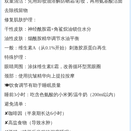
‌双重清洁‌：先用卸妆油溶解防晒霜/彩妆，再用氨基酸洁面
去除残留物
‌修复肌肤护理‌：
干性皮肤：神经酰胺霜+角鲨烷油锁住水分
油性皮肤：烟酰胺精华调节水油平衡
一般：维生素A（从0.1%开始）刺激胶原蛋白再生
‌特殊护理‌：
眼睛周围：涂抹维生素E霜，改善循环型黑眼圈
颈部：使用抗皱精华向上提拉按摩
🍽️‌‌饮食调节有助于睡眠质量‌‌
‌睡前3小时‌：吃含色氨酸的小米粥/温牛奶（200ml以内）
‌避免清单‌：
✘咖啡因（半衰期长达6小时）
✘高盐食物（导致水肿）