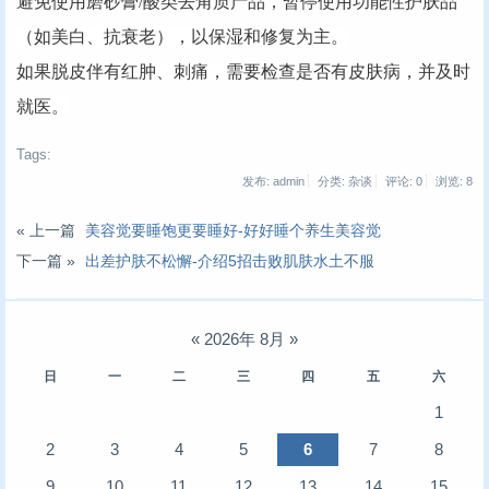
避免使用磨砂膏/酸类去角质产品，暂停使用功能性护肤品
（如美白、抗衰老），以保湿和修复为主。
如果脱皮伴有红肿、刺痛，需要检查是否有皮肤病，并及时
就医。
Tags:
发布: admin
分类: 杂谈
评论: 0
浏览:
8
« 上一篇
美容觉要睡饱更要睡好-好好睡个养生美容觉
下一篇 »
出差护肤不松懈-介绍5招击败肌肤水土不服
«
2026年 8月
»
日
一
二
三
四
五
六
1
2
3
4
5
6
7
8
9
10
11
12
13
14
15